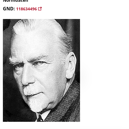
Normdaten
GND:
118634496