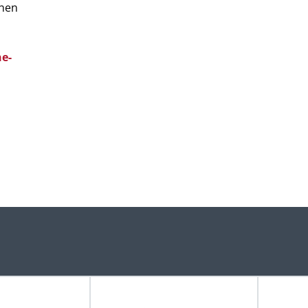
chen
e-