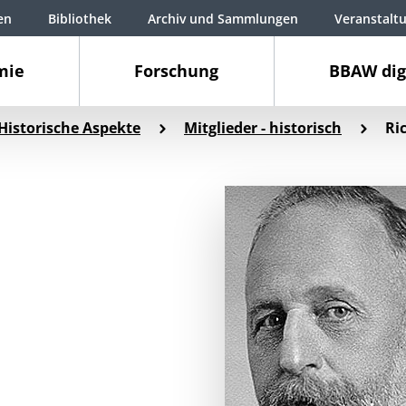
en
Bibliothek
Archiv und Sammlungen
Veranstalt
mie
Forschung
BBAW dig
Historische Aspekte
Mitglieder - historisch
Ri