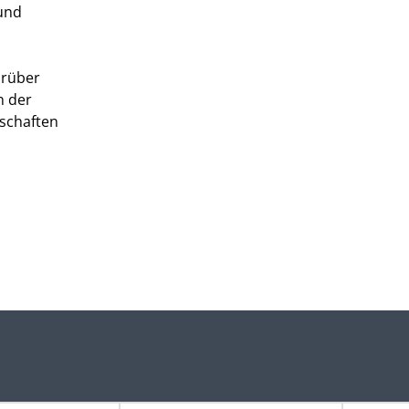
 und
arüber
n der
lschaften