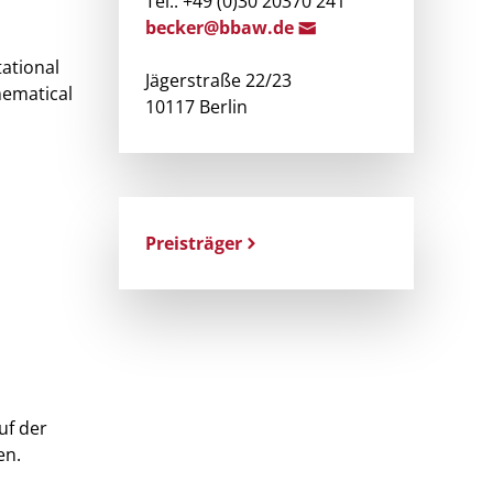
Tel.: +49 (0)30 20370 241
be
cker@bbaw
.de
ational
Jägerstraße 22/23
hematical
10117 Berlin
Preisträger
uf der
en.