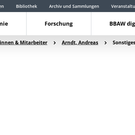
en
Bibliothek
Archiv und Sammlungen
Veranstalt
mie
Forschung
BBAW dig
innen & Mitarbeiter
Arndt, Andreas
Sonstige