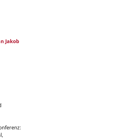
an Jakob
d
onferenz:
l,