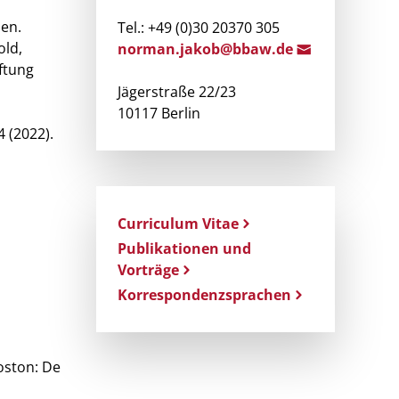
zen.
Tel.: +49 (0)30 20370 305
old,
norman
.jakob@bb
aw.de
ftung
Jägerstraße 22/23
10117 Berlin
 (2022).
Curriculum Vitae
Publikationen und
Vorträge
Korrespondenzsprachen
oston: De