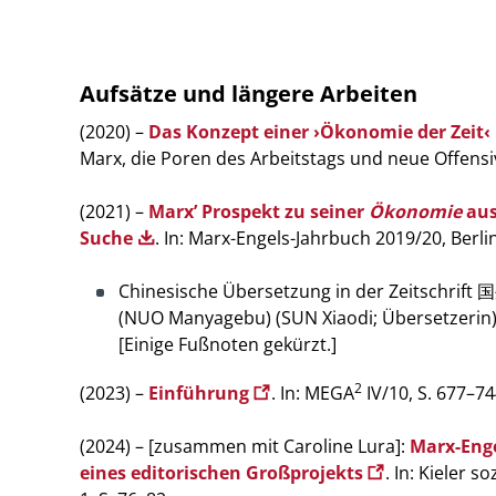
Aufsätze und längere Arbeiten
(2020) –
Das Konzept einer ›Ökonomie der Zeit‹
Marx, die Poren des Arbeitstags und neue Offensive
(2021) –
Marx’ Prospekt zu seiner
Ökonomie
aus
Suche
. In: Marx-Engels-Jahrbuch 2019/20, Berli
Chinesische Übersetzung in der Zeitschri
(NUO Manyagebu) (SUN Xiaodi; Übersetzerin
[Einige Fußnoten gekürzt.]
2
(2023) –
Einführung
. In: MEGA
IV/10, S. 677–7
(2024) – [zusammen mit Caroline Lura]:
Marx-Enge
eines editorischen Großprojekts
. In: Kieler 