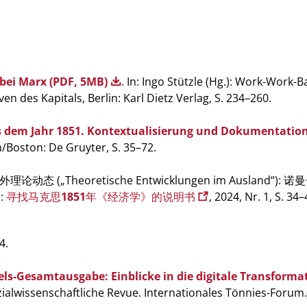
 bei Marx (PDF, 5MB)
. In: Ingo Stützle (Hg.): Work-Work-B
n des Kapitals, Berlin: Karl Dietz Verlag, S. 234–260.
 dem Jahr 1851. Kontextualisierung und Dokumentation
n/Boston: De Gruyter, S. 35–72.
ft 国外理论动态 („Theoretische Entwicklungen im Ausland“): 
):
寻找马克思1851年《经济学》的说明书
, 2024, Nr. 1, S. 34–
44.
ls-Gesamtausgabe: Einblicke in die digitale Transforma
sozialwissenschaftliche Revue. Internationales Tönnies-Forum. 