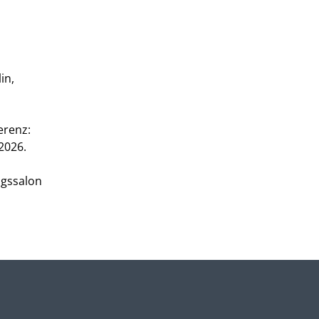
in,
erenz:
2026.
agssalon