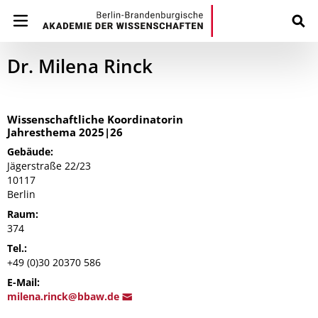
Dr. Milena Rinck
Wissenschaftliche Koordinatorin
Jahresthema 2025|26
Gebäude:
Jägerstraße 22/23
10117
Berlin
Raum:
374
Tel.:
+49 (0)30 20370 586
E-Mail:
mile
na.rinck@bba
w.de