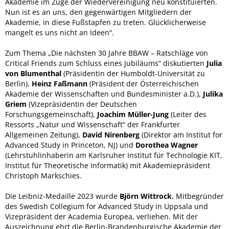
Akademie im Zuge der Wiedervereinigung neu konstituierten.
Nun ist es an uns, den gegenwärtigen Mitgliedern der
Akademie, in diese Fußstapfen zu treten. Glücklicherweise
mangelt es uns nicht an Ideen“.
Zum Thema „Die nächsten 30 Jahre BBAW – Ratschläge von
Critical Friends zum Schluss eines Jubiläums“ diskutierten
Julia
von Blumenthal
(Präsidentin der Humboldt-Universität zu
Berlin),
Heinz Faßmann
(Präsident der Österreichischen
Akademie der Wissenschaften und Bundesminister a.D.),
Julika
Griem
(Vizepräsidentin der Deutschen
Forschungsgemeinschaft),
Joachim Müller-Jung
(Leiter des
Ressorts „Natur und Wissenschaft“ der Frankfurter
Allgemeinen Zeitung),
David Nirenberg
(Direktor am Institut for
Advanced Study in Princeton, NJ) und
Dorothea Wagner
(Lehrstuhlinhaberin am Karlsruher Institut für Technologie KIT,
Institut für Theoretische Informatik) mit Akademiepräsident
Christoph Markschies.
Die Leibniz-Medaille 2023 wurde
Björn Wittrock
, Mitbegründer
des Swedish Collegium for Advanced Study in Uppsala und
Vizepräsident der Academia Europea, verliehen. Mit der
Auszeichnung ehrt die Berlin-Brandenburgische Akademie der