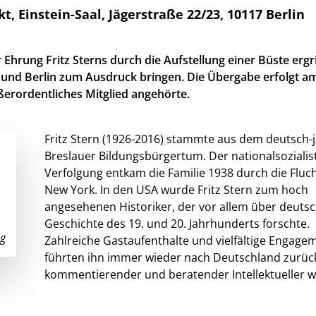
instein-Saal, Jägerstraße 22/23, 10117 Berlin
r Ehrung Fritz Sterns durch die Aufstellung einer Büste ergri
u und Berlin zum Ausdruck bringen. Die Übergabe erfolgt am
ßerordentliches Mitglied angehörte.
Fritz Stern (1926-2016) stammte aus dem deutsch-
Breslauer Bildungsbürgertum. Der nationalsozialis
Verfolgung entkam die Familie 1938 durch die Fluc
New York. In den USA wurde Fritz Stern zum hoch
angesehenen Historiker, der vor allem über deuts
Geschichte des 19. und 20. Jahrhunderts forschte.
ng
Zahlreiche Gastaufenthalte und vielfältige Engage
führten ihn immer wieder nach Deutschland zurück
kommentierender und beratender Intellektueller w