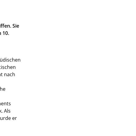
ffen. Sie
 10.
jüdischen
tischen
ht nach
che
ments
. Als
urde er