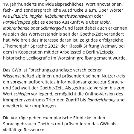
19. Jahrhunderts Individualsprachliches, Wortinnovationen,
fach- und sondersprachliche Ausdrücke u.a.m. Über Wörter
wie
Blitzlicht
,
impfen
,
liebehimmelswonnewarm
oder
Parallelepiped
gibt es ebenso Auskunft wie über
Mohr,
Mohrenbande
oder
Schmiergeld
und lässt dabei auch erkennen,
wie sich das Wortverständnis seit der Goethe-Zeit verändert
hat. Wie breit das Interesse daran ist, zeigt das erfolgreiche
„Themenjahr Sprache 2022“ der Klassik Stiftung Weimar, bei
dem in Kooperation mit der Arbeitsstelle Berlin/Leipzig
historische Lexikografie im Wortsinn greifbar gemacht wurde.
Das GWb ist Forschungsgrundlage verschiedener
Wissenschaftsdiziplinen und präsentiert seinem Nutzerkreis
ein sorgsam aufbereitetes Informationsangebot zur Sprach-
und Sachwelt der Goethe-Zeit. Als gedruckte Version bis zum
Wort
schleifen
vorliegend, ermöglicht die Online-Version des
Kompetenzzentrums Trier den Zugriff bis
Randzeichnung
und
erweiterte Verknüpfungen.
Die Vorträge geben exemplarische Einblicke in den
Sprachgebrauch Goethes und präsentieren das GWb als
vielfältige Ressource.