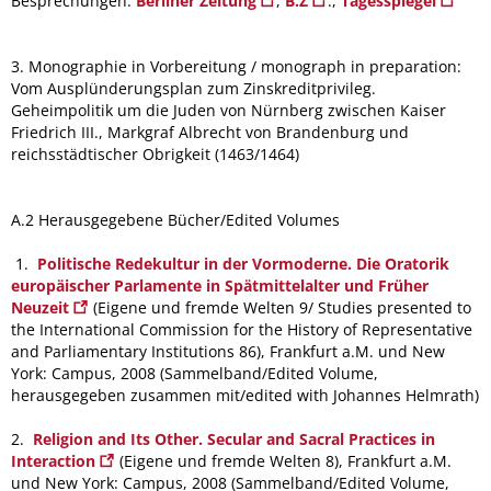
Besprechungen:
Berliner Zeitung
,
B.Z
.,
Tagesspiegel
3. Monographie in Vorbereitung / monograph in preparation:
Vom Ausplünderungsplan zum Zinskreditprivileg.
Geheimpolitik um die Juden von Nürnberg zwischen Kaiser
Friedrich III., Markgraf Albrecht von Brandenburg und
reichsstädtischer Obrigkeit (1463/1464)
A.2 Herausgegebene Bücher/Edited Volumes
1.
Politische Redekultur in der Vormoderne. Die Oratorik
europäischer Parlamente in Spätmittelalter und Früher
Neuzeit
(Eigene und fremde Welten 9/ Studies presented to
the International Commission for the History of Representative
and Parliamentary Institutions 86), Frankfurt a.M. und New
York: Campus, 2008 (Sammelband/Edited Volume,
herausgegeben zusammen mit/edited with Johannes Helmrath)
2.
Religion and Its Other. Secular and Sacral Practices in
Interaction
(Eigene und fremde Welten 8), Frankfurt a.M.
und New York: Campus, 2008 (Sammelband/Edited Volume,