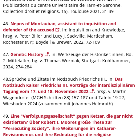
(Publications du centre universitaire de Tarn-et-Garonne.
Collection droit et religions, 15), Toulouse 2021, 31-39
46.
Nepos of Montauban, assistant to inquisition and
defender of the accused
, in: Inquisition and Knowledge,
hrsg. v. Peter Biller und Lucy J. Sackville, Martlesham,
Rochester (NY): Boydell & Brewer, 2022, 72-109
47.
Genetic History
, in: Werkzeuge der Historiker:innen, Bd.
2: Mittelalter, hg. v. Thomas Wozniak, Stuttgart: Kohlhammer,
2024, 274-284
48.Sprüche und Zitate im Notizbuch Friedrichs III., in:
Das
Notizbuch Kaiser Friedrichs III. Vorträge der interdisziplinären
Tagung vom 17. und 18. November 2022
, hrsg. v. Martin
Wagendorfer (MGH Schriften 83) 157-187 und Tafeln 19-27,
Wiesbaden 2024 (zusammen mit Johannes Helmrath)
49.
Eine "Verfolgungsgesellschaft" gegen Ketzer, die gar nicht
existierten? Über Robert I. Moores große These zur
"Persecuting Society", ihre Weiterungen im Katharer-
Revisionismus und ihre Bedeutung für die religiöse