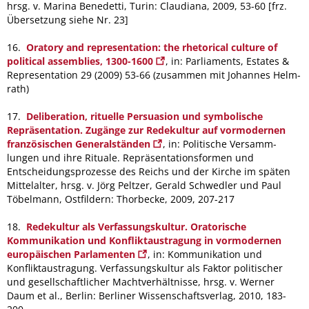
hrsg. v. Marina Benedetti, Turin: Claudiana, 2009, 53-60 [frz.
Übersetzung siehe Nr. 23]
16.
Oratory and representation: the rhetorical culture of
political assemblies, 1300-1600
, in: Par­liaments, Estates &
Representation 29 (2009) 53-66 (zusammen mit Johannes Helm­
rath)
17.
Deliberation, rituelle Persuasion und symbolische
Repräsentation. Zugänge zur Redekultur auf vormodernen
französischen Generalständen
, in: Politische Versamm­
lungen und ihre Rituale. Repräsentationsformen und
Entscheidungsprozesse des Reichs und der Kirche im späten
Mittelalter, hrsg. v. Jörg Peltzer, Gerald Schwedler und Paul
Töbel­mann, Ostfildern: Thorbecke, 2009, 207-217
18.
Redekultur als Verfassungskultur. Oratorische
Kommunikation und Konfliktaustragung in vormodernen
europäischen Parlamenten
, in: Kommunikation und
Konfliktaustragung. Verfassungskultur als Faktor politischer
und gesellschaftlicher Machtverhältnisse, hrsg. v. Werner
Daum et al., Berlin: Berliner Wissenschaftsverlag, 2010, 183-