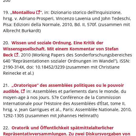
200
19. „
Montaillou
“, in: Dizionario storico dell’Inquisizione,
hrsg. v. Adriano Prosperi, Vincenzo Lavenia und John Tedeschi,
Pisa: Edizioni della Normale, 2010, Bd. II, 570f. (zusammen mit
Albrecht Burkardt)
20.
Wissen und soziale Ordnung. Eine Kritik der
Wissensgesellschaft. Mit einem Kommentar von Stefan
Beck
, 2010 (Working Papers des Sonderforschungsbereiches
640 “Repräsentationen sozialer Ordnungen im Wandel”), ISSN:
2190-314X, doi: 10.18452/3239 (zusammen mit Christiane
Reinecke et al.)
21.
„Oratorique“ des assemblées politiques ou le pouvoir
audible,
in: Assemblées et parle­ments dans le monde, du
moyen-age à nos jours. 57e Conférence de la Commission
Internationale pour l’Histoire des Assemblées d’État, tome II,
hrsg. v. Jean Garrigues et al., Paris: Assemblée Nationale, 2010,
1292-1305 (zusammen mit Johannes Helmrath)
22.
Oratorik und Öffentlichkeit spätmittelalterlicher
Repräsentativversammlungen. Zu zwei Diskursvorgaben von