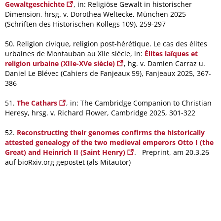
Gewaltgeschichte
, in: Religiöse Gewalt in historischer
Dimension, hrsg. v. Dorothea Weltecke, München 2025
(Schriften des Historischen Kollegs 109), 259-297
50. Religion civique, religion post-hérétique. Le cas des élites
urbaines de Montauban au XIIe siècle, in:
Élites laïques et
religion urbaine (XIIe-XVe siècle)
, hg. v. Damien Carraz u.
Daniel Le Blévec (Cahiers de Fanjeaux 59), Fanjeaux 2025, 367-
386
51.
The Cathars
, in: The Cambridge Companion to Christian
Heresy, hrsg. v. Richard Flower, Cambridge 2025, 301-322
52.
Reconstructing their genomes confirms the historically
attested genealogy of the two medieval emperors Otto I (the
Great) and Heinrich II (Saint Henry)
. Preprint, am 20.3.26
auf bioRxiv.org gepostet (als Mitautor)