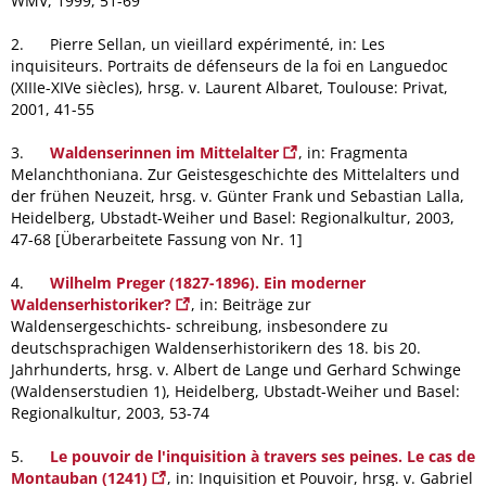
WMV, 1999, 51-69
2. Pierre Sellan, un vieillard expérimenté, in: Les
inquisiteurs. Portraits de défenseurs de la foi en Languedoc
(XIIIe-XIVe siècles), hrsg. v. Laurent Albaret, Toulouse: Privat,
2001, 41-55
3.
Waldenserinnen im Mittelalter
, in: Fragmenta
Melanchthoniana. Zur Geistesgeschichte des Mittelalters und
der frühen Neuzeit, hrsg. v. Günter Frank und Sebastian Lalla,
Heidel­berg, Ubstadt-Weiher und Basel: Regionalkultur, 2003,
47-68 [Überarbeitete Fassung von Nr. 1]
4.
Wilhelm Preger (1827-1896). Ein moderner
Waldenserhistoriker?
, in: Beiträge zur
Waldensergeschichts- schreibung, insbesondere zu
deutschsprachigen Waldenserhistorikern des 18. bis 20.
Jahrhunderts, hrsg. v. Albert de Lange und Gerhard Schwinge
(Wal­den­ser­studien 1), Heidelberg, Ubstadt-Weiher und Basel:
Regionalkultur, 2003, 53-74
5.
Le pouvoir de l'inquisition à travers ses peines. Le cas de
Montauban (1241)
, in: Inquisition et Pouvoir, hrsg. v. Gabriel