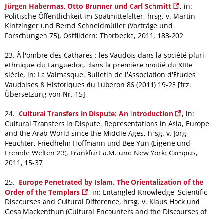
Jürgen Habermas, Otto Brunner und Carl Schmitt
, in:
Politische Öffentlichkeit im Spätmittelalter, hrsg. v. Martin
Kintzinger und Bernd Schneidmüller (Vorträge und
Forschungen 75), Ostfildern: Thorbecke, 2011, 183-202
23. À l'ombre des Cathares : les Vaudois dans la société pluri-
ethnique du Languedoc, dans la première moitié du XIIIe
siècle, in: La Valmasque. Bulletin de l'Association d'Études
Vaudoises & Historiques du Luberon 86 (2011) 19-23 [frz.
Übersetzung von Nr. 15]
24.
Cultural Transfers in Dispute: An Introduction
, in:
Cultural Transfers in Dispute. Representations in Asia, Europe
and the Arab World since the Middle Ages, hrsg. v. Jörg
Feuchter, Friedhelm Hoffmann und Bee Yun (Eigene und
Fremde Welten 23), Frankfurt a.M. und New York: Campus,
2011, 15-37
25.
Europe Penetrated by Islam. The Orientalization of the
Order of the Templars
, in: Entangled Knowledge. Scientific
Discourses and Cultural Difference, hrsg. v. Klaus Hock und
Gesa Mackenthun (Cultural Encounters and the Discourses of