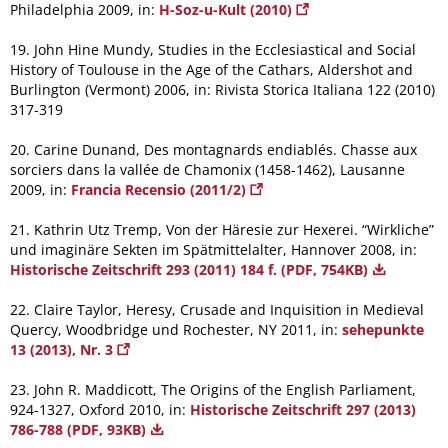
Philadelphia 2009, in:
H-Soz-u-Kult (2010)
19. John Hine Mundy, Studies in the Ecclesiastical and Social
History of Toulouse in the Age of the Cathars, Aldershot and
Burlington (Vermont) 2006, in: Rivista Storica Italiana 122 (2010)
317-319
20. Carine Dunand, Des montagnards endiablés. Chasse aux
sorciers dans la vallée de Chamonix (1458-1462), Lausanne
2009, in:
Francia Recensio (2011/2)
21. Kathrin Utz Tremp, Von der Häresie zur Hexerei. “Wirkliche”
und imaginäre Sekten im Spätmittelalter, Hannover 2008, in:
Historische Zeitschrift 293 (2011) 184 f. (PDF, 754KB)
22. Claire Taylor, Heresy, Crusade and Inquisition in Medieval
Quercy, Woodbridge und Rochester, NY 2011, in:
sehepunkte
13 (2013), Nr. 3
23. John R. Maddicott, The Origins of the English Parliament,
924-1327, Oxford 2010, in:
Historische Zeitschrift 297 (2013)
786-788 (PDF, 93KB)