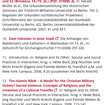
und 52 (Briviesca, 14./15. Jh.) (PDF, 619KB)
, in: Harald
Müller et al., Die Urkundensammlung des Historischen
Seminars der Friedrich-Wilhelms-Universität zu Berlin, Teil 2:
Regesten der Urkunden nichtdeutscher Provenienz
(Schriftenreihe der Universitätsbibliothek der Humboldt-
Universität zu Berlin, 62), Berlin: Universitätsbibliothek der
Humboldt-Universität, 2007, 41 und 43 f.
10.
Zwei Häresien in einer Stadt
. Die Anhänger von
Waldensern und Katharern in Montauban im 13. Jh., in:
Zeitschrift für Kirchengeschichte 119 (2008) 297-326
11. Introduction, in: Religion and Its Other. Secular and Sacral
Practices in Interaction, hrsg. v. Heike Bock, Jörg Feuchter und
Michi Knecht (Eigene und fremde Welten 8), Frankfurt a.M. und
New York: Campus, 2008, 9-20 (zusammen mit Michi Knecht)
12.
The Islamic Ribāt – A Model for the Christian Military
Orders? Sacred Violence, Concepts of Religions and the
Invention of a Cultural Transfer
, in: Religion and Its Other.
Secular and Sacral Practices in Interaction, hrsg. v. Heike Bock,
Jörg Feuchter und Michi Knecht (Eigene und fremde Welten 8),
Frankfurt a.M. und New York: Campus, 2008, 115-141