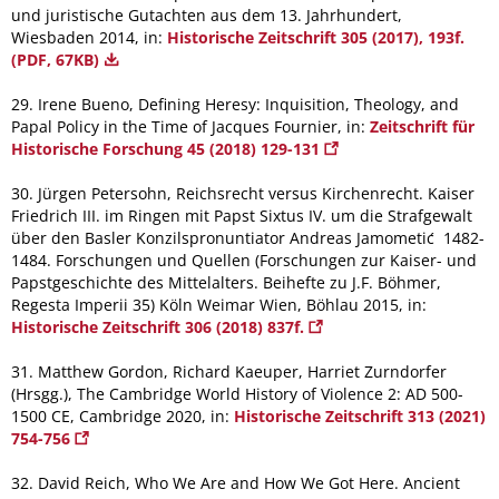
und juristische Gutachten aus dem 13. Jahrhundert,
Wiesbaden 2014, in:
Historische Zeitschrift 305 (2017), 193f.
(PDF, 67KB)
29. Irene Bueno, Defining Heresy: Inquisition, Theology, and
Papal Policy in the Time of Jacques Fournier, in:
Zeitschrift für
Historische Forschung 45 (2018) 129-131
30. Jürgen Petersohn, Reichsrecht versus Kirchenrecht. Kaiser
Friedrich III. im Ringen mit Papst Sixtus IV. um die Strafgewalt
über den Basler Konzilspronuntiator Andreas Jamometić 1482-
1484. Forschungen und Quellen (Forschungen zur Kaiser- und
Papstgeschichte des Mittelalters. Beihefte zu J.F. Böhmer,
Regesta Imperii 35) Köln Weimar Wien, Böhlau 2015, in:
Historische Zeitschrift 306 (2018) 837f.
31. Matthew Gordon, Richard Kaeuper, Harriet Zurndorfer
(Hrsgg.), The Cambridge World History of Violence 2: AD 500-
1500 CE, Cambridge 2020, in:
Historische Zeitschrift 313 (2021)
754-756
32. David Reich, Who We Are and How We Got Here. Ancient