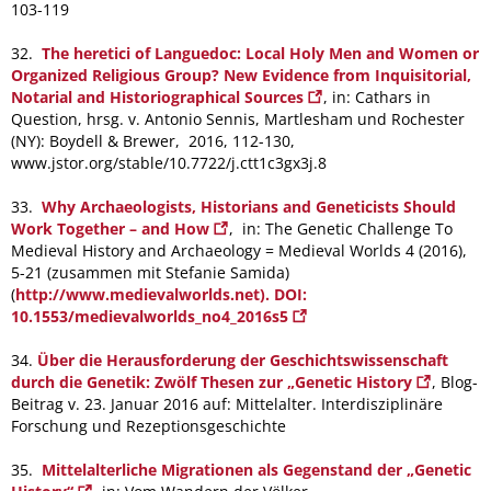
103-119
32.
The heretici of Languedoc: Local Holy Men and Women or
Organized Religious Group? New Evidence from Inquisitorial,
Notarial and Historiographical Sources
, in: Cathars in
Question, hrsg. v. Antonio Sennis, Martlesham und Rochester
(NY): Boydell & Brewer, 2016, 112-130,
www.jstor.org/stable/10.7722/j.ctt1c3gx3j.8
33.
Why Archaeologists, Historians and Geneticists Should
Work Together – and How
, in: The Genetic Challenge To
Medieval History and Archaeology = Medieval Worlds 4 (2016),
5-21 (zusammen mit Stefanie Samida)
(
http://www.medievalworlds.net). DOI:
10.1553/medievalworlds_no4_2016s5
34.
Über die Herausforderung der Geschichtswissenschaft
durch die Genetik: Zwölf Thesen zur „Genetic History
, Blog-
Beitrag v. 23. Januar 2016 auf: Mittelalter. Interdisziplinäre
Forschung und Rezeptionsgeschichte
35.
Mittelalterliche Migrationen als Gegenstand der „Genetic