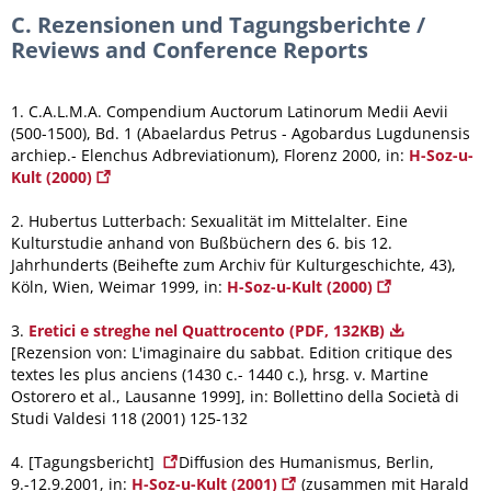
C. Rezensionen und Tagungsberichte /
Reviews and Conference Reports
1. C.A.L.M.A. Compendium Auctorum Latinorum Medii Aevii
(500-1500), Bd. 1 (Abaelardus Petrus - Agobardus Lugdunensis
archiep.- Elenchus Adbreviationum), Florenz 2000, in:
H-Soz-u-
Kult (2000)
2. Hubertus Lutterbach: Sexualität im Mittelalter. Eine
Kulturstudie anhand von Bußbüchern des 6. bis 12.
Jahrhunderts (Beihefte zum Archiv für Kulturgeschichte, 43),
Köln, Wien, Weimar 1999, in:
H-Soz-u-Kult (2000)
3.
Eretici e streghe nel Quattrocento (PDF, 132KB)
[Rezension von: L'imaginaire du sabbat. Edition critique des
textes les plus anciens (1430 c.- 1440 c.), hrsg. v. Martine
Ostorero et al., Lausanne 1999], in: Bollettino della Società di
Studi Valdesi 118 (2001) 125-132
4. [Tagungsbericht]
Diffusion des Humanismus, Berlin,
9.-12.9.2001, in:
H-Soz-u-Kult (2001)
(zusammen mit Harald