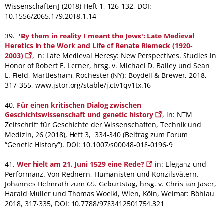
Wissenschaften] (2018) Heft 1, 126-132, DOI:
10.1556/2065.179.2018.1.14
39.
'By them in reality I meant the Jews': Late Medieval
Heretics in the Work and Life of Renate Riemeck (1920-
2003)
, in: Late Medieval Heresy: New Perspectives. Studies in
Honor of Robert E. Lerner, hrsg. v. Michael D. Bailey und Sean
L. Field, Martlesham, Rochester (NY): Boydell & Brewer, 2018,
317-355, www.jstor.org/stable/j.ctv1qv1tx.16
40.
Für einen kritischen Dialog zwischen
Geschichtswissenschaft und genetic history
, in: NTM
Zeitschrift für Geschichte der Wissenschaften, Technik und
Medizin, 26 (2018), Heft 3, 334-340 (Beitrag zum Forum
“Genetic History”), DOI: 10.1007/s00048-018-0196-9
41.
Wer hielt am 21. Juni 1529 eine Rede?
in: Eleganz und
Performanz. Von Rednern, Humanisten und Konzilsvätern.
Johannes Helmrath zum 65. Geburtstag, hrsg. v. Christian Jaser,
Harald Müller und Thomas Woelki, Wien, Köln, Weimar: Böhlau
2018, 317-335,
DOI: 10.7788/9783412501754.321