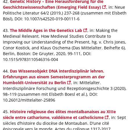
42.
Genetic History – Eine Herausforderung für die
Geschichtswissenschaften (Emerging Field Essay)
, in: Neue
Politische Literatur 64/2 (2019,) 237-268 (zusammen mit Elsbeth
Bösl), DOI: 10.1007/s42520-019-00111-6
43.
The Middle Ages in the Genetics Lab
, in: Making the
Medieval Relevant. How Medieval Studies Contribute to
Improving our Understanding of the Present, hg. v. Chris Jones,
Conor Kostick, and Klaus Oschema (Das Mittelalter. Beihefte 6),
Berlin, Boston: De Gruyter, 2020, 99-111, DOI:
10.1515/9783110546316-004
44.
Das Wissensobjekt DNA interdisziplinär lehren.
Erfahrungen aus einem Semesterprogramm an der
Humboldt-Universität zu Berlin
, in: Mittelalter.
Interdisziplinäre Forschung und Rezeptionsgeschichte 3 (2020),
98–119 (zusammen mit Elsbeth Boesl et al.), DOI:
10.26012/mittelalter-25896
45.
Histoire religieuse des élites montalbanaises au XIIIe
siècle entre catharisme, valdéisme et catholicisme
, in: Sept
siècles d’histoire du diocèse de Montauban. D'une cité
épiscopale vers le monde. Actes du colloque 1317-2017