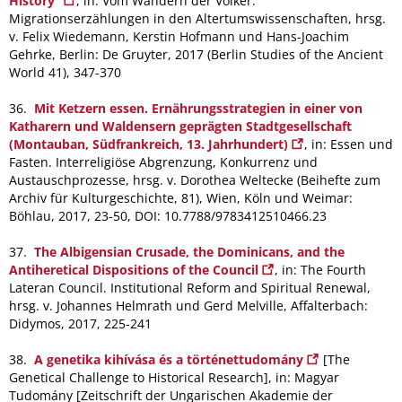
History“
, in: Vom Wandern der Völker.
Migrationserzählungen in den Altertumswissenschaften, hrsg.
v. Felix Wiede­mann, Kerstin Hofmann und Hans-Joachim
Gehrke, Berlin: De Gruyter, 2017 (Berlin Studies of the Ancient
World 41), 347-370
36.
Mit Ketzern essen. Ernährungsstrategien in einer von
Katharern und Waldensern geprägten Stadtgesellschaft
(Montauban, Südfrankreich, 13. Jahrhundert)
, in: Essen und
Fasten. Interreligiöse Abgrenzung, Konkurrenz und
Austauschprozesse, hrsg. v. Dorothea Weltecke (Beihefte zum
Archiv für Kulturgeschichte, 81), Wien, Köln und Weimar:
Böhlau, 2017, 23-50, DOI: 10.7788/9783412510466.23
37.
The Albigensian Crusade, the Dominicans, and the
Antiheretical Dispositions of the Council
, in: The Fourth
Lateran Council. Institutional Reform and Spiritual Renewal,
hrsg. v. Johannes Helmrath und Gerd Melville, Affalterbach:
Didymos, 2017, 225-241
38.
A genetika kihívása és a történettudomány
[The
Genetical Challenge to Historical Research], in: Magyar
Tudomány [Zeitschrift der Ungarischen Akademie der