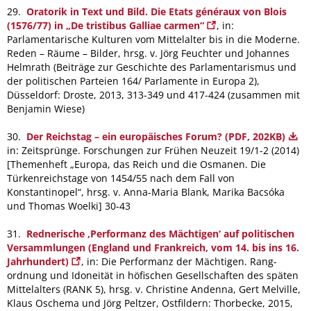
29.
Oratorik in Text und Bild. Die Etats généraux von Blois
(1576/77) in „De tristibus Galliae carmen“
, in:
Parlamentarische Kulturen vom Mittelalter bis in die Moderne.
Reden – Räume – Bilder, hrsg. v. Jörg Feuchter und Johannes
Helmrath (Beiträge zur Geschichte des Parlamentarismus und
der politischen Parteien 164/ Parlamente in Europa 2),
Düsseldorf: Droste, 2013, 313-349 und 417-424 (zusammen mit
Benjamin Wiese)
30.
Der Reichstag – ein europäisches Forum? (PDF, 202KB)
in: Zeitsprünge. Forschungen zur Frühen Neuzeit 19/1-2 (2014)
[Themenheft „Europa, das Reich und die Osmanen. Die
Türken­reichstage von 1454/55 nach dem Fall von
Konstantinopel“, hrsg. v. Anna-Maria Blank, Marika Bacsóka
und Thomas Woelki] 30-43
31.
Rednerische ‚Performanz des Mächtigen‘ auf politischen
Versammlungen (England und Frankreich, vom 14. bis ins 16.
Jahrhundert)
, in: Die Performanz der Mächtigen. Rang­
ordnung und Idoneität in höfischen Gesellschaften des späten
Mittelalters (RANK 5), hrsg. v. Christine Andenna, Gert Melville,
Klaus Oschema und Jörg Peltzer, Ostfildern: Thorbecke, 2015,