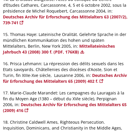
d’Etudes Cathares, Carcassonne, 4, 5 et 6 octobre 2002, sous la
présidence de Michel Roquebert, Carcassonne 2004, in:
Deutsches Archiv für Erforschung des Mittelalters 63 (2007/2),
739-741
15. Thomas Haye: Lateinische Oralität. Gelehrte Sprache in der
mündlichen Kommunikation des hohen und späten
Mittelalters, Berlin, New York 2005, in:
Mittellateinisches
Jahrbuch 43 (2008) 300 f. (PDF, 176KB)
16. Prisca Lehmann: La répression des délits sexuels dans les
Etats savoyards. Châtellenies des diocèses d’Aoste, Sion et
Turin, fin XIIIe-Xve siècle, Lausanne 2006, in:
Deutsches Archiv
für Erforschung des Mittelalters 65 (2009) 402 f.
17. Marie-Claude Marandet: Les campagnes du Lauragais à la
fin du Moyen Age (1380 – début du XVIe siècle), Perpignan
2006, in:
Deutsches Archiv für Erforschung des Mittelalters 65
(2009) 416
18. Christine Caldwell Ames, Righteous Persecution.
Inquisition, Dominicans, and Christianity in the Middle Ages,