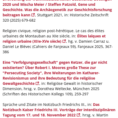
2020 und Mischa Meier / Steffen Patzold, Gene und
Geschichte. Was die Archäogenetik zur Geschichtsforschung
beitragen kann
, Stuttgart 2021, in: Historische Zeitschrift
320 (2025) 679-682
Religion civique, religion post-hérétique. Le cas des élites
urbaines de Montauban au XIIe siècle, in:
Élites laïques et
religion urbaine (XIIe-XVe siècle)
, hg. v. Damien Carraz u.
Daniel Le Blévec (Cahiers de Fanjeaux 59), Fanjeaux 2025, 367-
386
Eine "Verfolgungsgesellschaft" gegen Ketzer, die gar nicht
existierten? Über Robert I. Moores große These zur
"Persecuting Society", ihre Weiterungen im Katharer-
Revisionismus und ihre Bedeutung für die religiöse
Gewaltgeschichte
, in: Religiöse Gewalt in historischer
Dimension, hrsg. v. Dorothea Weltecke, München 2025
(Schriften des Historischen Kollegs 109), 259-297
Sprüche und Zitate im Notizbuch Friedrichs III., in:
Das
Notizbuch Kaiser Friedrichs III. Vorträge der interdisziplinären
Tagung vom 17. und 18. November 2022
, hrsg. v. Martin