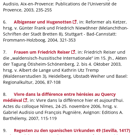
Audisio, Aix-en-Provence: Publications de l'Université de
Provence, 2003, 235-255
6.
Albigenser und Hugenotten
, in: Reformer als Ketzer,
hrsg. v. Günter Frank und Friedrich Niewöhner (Melanchthon-
Schriften der Stadt Bretten 8), Stuttgart - Bad-Cannstatt:
Frommann-Holzboog, 2004, 321-353
7.
Frauen um Friedrich Reiser
, in: Friedrich Reiser und
die „waldensisch-hussitische Internationale“ im 15. Jh., Akten
der Tagung Ötisheim-Schönenberg, 2. bis 4. Oktober 2003,
hrsg. v. Albert de Lange und Kathrin Utz Tremp
(Waldenserstudien 3), Heidelberg, Ubstadt-Weiher und Basel:
Regionalkultur, 2006, 87-108
8.
Vivre dans la différence entre hérésies au Quercy
médiéval
, in: Vivre dans la différence hier et aujourd’hui.
Actes du colloque Nîmes, 24-25. novembre 2006, hrsg. v.
Gabriel Audisio und François Pugnière, Avignon: Editions A.
Barthélemy, 2007, 115-119
9.
Regesten zu den spanischen Urkunden 49 (Sevilla, 1417)