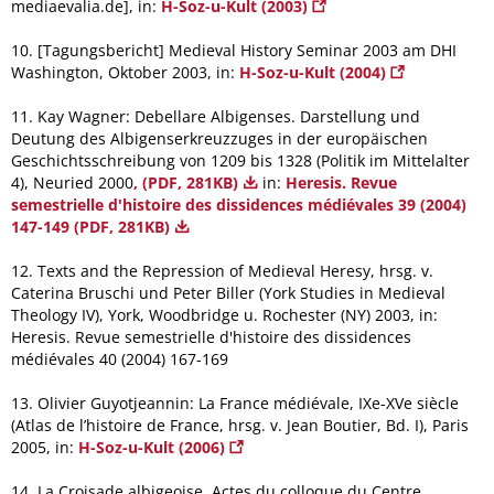
mediaevalia.de], in:
H-Soz-u-Kult (2003)
10. [Tagungsbericht] Medieval History Seminar 2003 am DHI
Washington, Oktober 2003, in:
H-Soz-u-Kult (2004)
11. Kay Wagner: Debellare Albigenses. Darstellung und
Deutung des Albigenserkreuzzuges in der europäischen
Geschichtsschreibung von 1209 bis 1328 (Politik im Mittelalter
4), Neuried 2000
, (PDF, 281KB)
in:
Heresis. Revue
semestrielle d'histoire des dissidences médiévales 39 (2004)
147-149 (PDF, 281KB)
12. Texts and the Repression of Medieval Heresy, hrsg. v.
Caterina Bruschi und Peter Biller (York Studies in Medieval
Theology IV), York, Woodbridge u. Rochester (NY) 2003, in:
Heresis. Revue semestrielle d'histoire des dissidences
médiévales 40 (2004) 167-169
13. Olivier Guyotjeannin: La France médiévale, IXe-XVe siècle
(Atlas de l’histoire de France, hrsg. v. Jean Boutier, Bd. I), Paris
2005, in:
H-Soz-u-Kult (2006)
14. La Croisade albigeoise. Actes du colloque du Centre