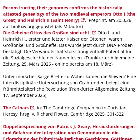
Reconstructing their genomes confirms the historically
attested genealogy of the two medieval emperors Otto I (the
Great) and Heinrich II (Saint Henry)
. Preprint, am 20.3.26
auf bioRxiv.org gepostet (als Mitautor)
Die Gebeine Ottos des Großen sind echt.
Otto I. und
Heinrich II., erster und letzter Kaiser der Ottonen, waren
Großonkel und Großneffe. Das wurde jetzt durch DNA-Proben
bestätigt. Die Verwandtschaftsforschung enthält Potential für
die Sozialgeschichte der Namenlosen. (Frankfurter Allgemeine
Zeitung, 25. März 2026 - online bereits am 18. März)
Unter morscher Särge Brettern. Woher kamen die Slawen? Eine
interdisziplinäre Untersuchung von Grabfunden belegt eine
frühmittelalterliche Revolution (Frankfurter Allgemeine Zeitung,
17. September 2025)
The Cathars
, in: The Cambridge Companion to Christian
Heresy, hrsg. v. Richard Flower, Cambridge 2025, 301-322
Doppelbesprechung von Patrick J. Geary, Herausforderungen
und Gefahren der Integration von Genomdaten in die
Erforschung der frühmittelalterlichen Geschichte, Göttingen