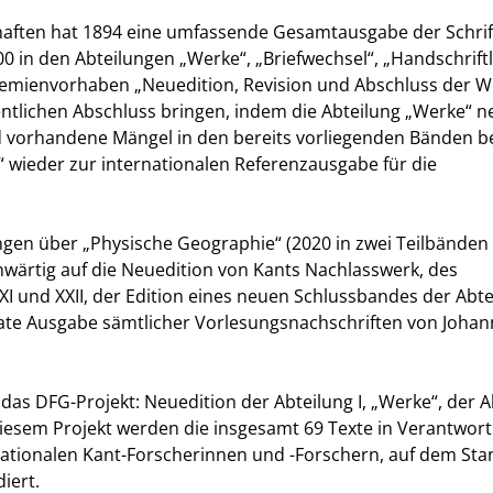
haften hat 1894 eine umfassende Gesamtausgabe der Schri
0 in den Abteilungen „Werke“, „Briefwechsel“, „Handschriftl
demienvorhaben „Neuedition, Revision und Abschluss der W
tlichen Abschluss bringen, indem die Abteilung „Werke“ n
d vorhandene Mängel in den bereits vorliegenden Bänden be
 wieder zur internationalen Referenzausgabe für die
ngen über „Physische Geographie“ (2020 in zwei Teilbänden
nwärtig auf die Neuedition von Kants Nachlasswerk, des
nd XXII, der Edition eines neuen Schlussbandes der Abteil
arate Ausgabe sämtlicher Vorlesungsnachschriften von Johan
as DFG-Projekt: Neuedition der Abteilung I, „Werke“, der 
diesem Projekt werden die insgesamt 69 Texte in Verantwor
ationalen Kant-Forscherinnen und -Forschern, auf dem Sta
iert.