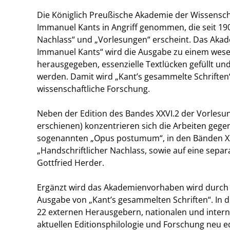
Die Königlich Preußische Akademie der Wissensc
Immanuel Kants in Angriff genommen, die seit 190
Nachlass“ und „Vorlesungen“ erscheint. Das Aka
Immanuel Kants“ wird die Ausgabe zu einem wesen
herausgegeben, essenzielle Textlücken gefüllt un
werden. Damit wird „Kant’s gesammelte Schriften“
wissenschaftliche Forschung.
Neben der Edition des Bandes XXVI.2 der Vorlesu
erschienen) konzentrieren sich die Arbeiten gege
sogenannten „Opus postumum“, in den Bänden XXI u
„Handschriftlicher Nachlass, sowie auf eine sep
Gottfried Herder.
Ergänzt wird das Akademienvorhaben wird durch d
Ausgabe von „Kant’s gesammelten Schriften“. In 
22 externen Herausgebern, nationalen und intern
aktuellen Editionsphilologie und Forschung neu ed