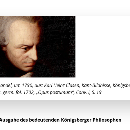
del, um 1790, aus: Karl Heinz Clasen, Kant-Bildnisse, Königsb
. germ. fol. 1702, „Opus postumum“, Conv. I, S. 19
e-Ausgabe des bedeutenden Königsberger Philosophen