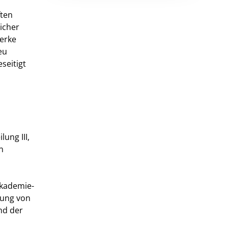
ften
icher
erke
eu
seitigt
ung III,
n
Akademie-
tung von
nd der