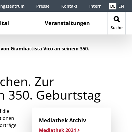
ungszentrum
Presse
Kontakt
Intern
DE
EN
ital
Veranstaltungen
Suche
 von Giambattista Vico an seinem 350.
chen. Zur
em 350. Geburtstag
f die
utionen
Mediathek Archiv
vorträge
Mediathek 2024