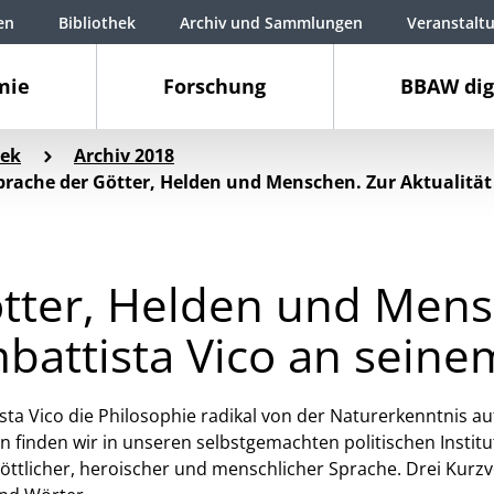
en
Bibliothek
Archiv und Sammlungen
Veranstalt
mie
Forschung
BBAW dig
ek
Archiv 2018
prache der Götter, Helden und Menschen. Zur Aktualität
ötter, Helden und Mens
mbattista Vico an sein
ta Vico die Philosophie radikal von der Naturerkenntnis au
n finden wir in unseren selbstgemachten politischen Instit
ttlicher, heroischer und menschlicher Sprache. Drei Kurz