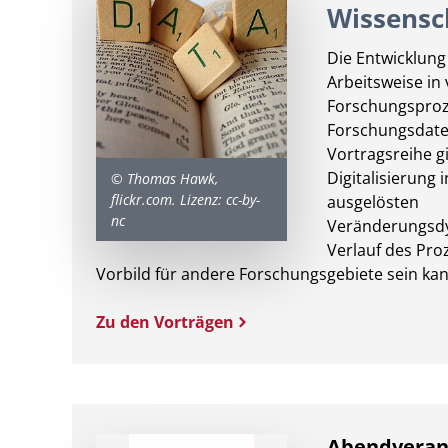
Wissensch
Die Entwicklung 
Arbeitsweise in 
Forschungsproz
Forschungsdaten
Vortragsreihe g
Digitalisierung
© Thomas Hawk,
flickr.com. Lizenz: cc-by-
ausgelösten
nc
Veränderungsdyn
Verlauf des Pro
Vorbild für andere Forschungsgebiete sein kan
Zu den Vorträgen
Abendveran