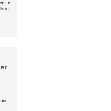
ienste
ts in
der
Aber