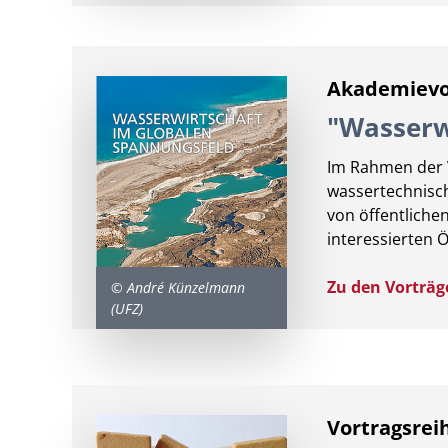
Akademievo
"Wasserw
Im Rahmen der V
wassertechnisch
von öffentlich
interessierten Ö
Zu den Vorträg
© André Künzelmann
(UFZ)
Vortragsrei