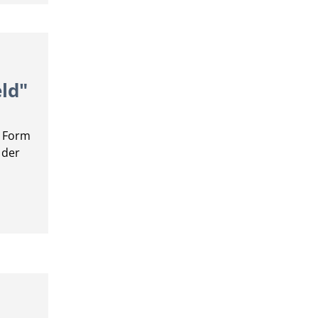
ld"
n Form
 der