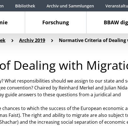
en
Bibliothek
Archiv und Sammlungen
Veranstalt
mie
Forschung
BBAW dig
ek
Archiv 2019
Normative Criteria of Dealing
 of Dealing with Migra
 What responsibilities should we assign to our state and s
ee convention? Chaired by Reinhard Merkel and Julian Nida
may guide answers to these questions from a juridical and
life chances to which the success of the European economic 
s Faist). The right and ability to migrate are also subject t
t Shachar) and the increasing social separation of economic e