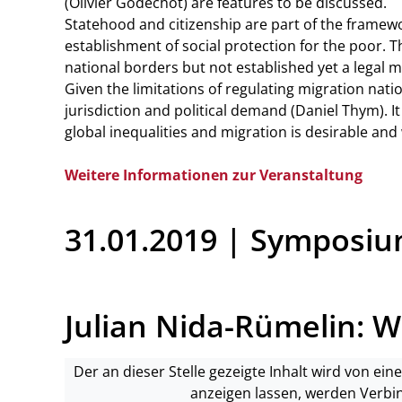
(Olivier Godechot) are features to be discussed.
Statehood and citizenship are part of the framewor
establishment of social protection for the poor.
national borders but not established yet a legal
Given the limitations of regulating migration natio
jurisdiction and political demand (Daniel Thym). I
global inequalities and migration is desirable and 
Weitere Informationen zur Veranstaltung
31.01.2019 | Symposi
Julian Nida-Rümelin: 
Der an dieser Stelle gezeigte Inhalt wird von ei
anzeigen lassen, werden Verbi