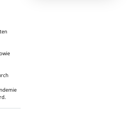
nten
sowie
urch
andemie
rd.