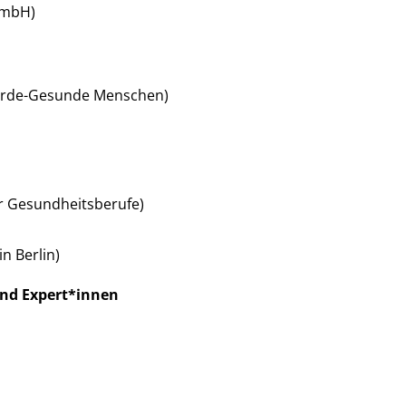
GmbH)
 Erde-Gesunde Menschen)
ür Gesundheitsberufe)
medizin Berlin)
und Expert*innen
!