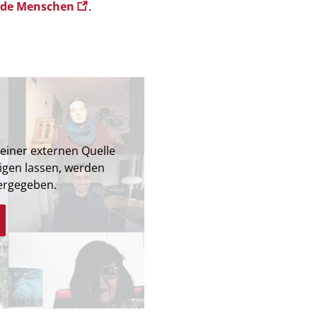
unde Menschen
.
 einer externen Quelle
igen lassen, werden
ergegeben.