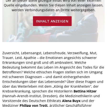
Der an dieser Stelle gezeigte Inhalt wird von einer externen
Quelle eingebunden. Wenn Sie diesen Inhalt anzeigen lassen,
werden Verbindungsdaten an Dritte weitergegeben.
INHALT ANZEIGEN
Zuversicht, Lebensangst, Lebensfreude, Verzweiflung, Mut,
Trauer, Leid, Apathie – die Emotionen angesichts schwerer
Erkrankungen sind groß und oft ambivalent. Welche
Bedeutung bekommt das Leben im Angesicht des Todes für die
Betroffenen? Welche ethischen Fragen stellen sich im Umgang
mit schweren Diagnosen – und damit einhergehenden
Entscheidungen über das Lebensende? Über diese Fragen und
über das Weiterleben mit dem „König der Krankheiten“, der
Krebserkrankung, sprechen die Historikerin
Bettina Hitzer
(Hannah-Arendt-Institut, Dresden), die Medizinethikerin und
Vorsitzende des Deutschen Ethikrats
Alena Buyx
und der
Mediziner
Philipp von Trott
, ärztlicher Geschäftsführer