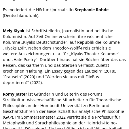
Es moderiert die Hörfunkjournalistin
Stephanie Rohde
(Deutschlandfunk).
Mely Kiyak
ist Schriftstellerin, Journalistin und politische
Kolumnistin. Auf Zeit Online erscheint ihre wöchentliche
Kolumne „Kiyaks Deutschstunde", auf Republik die Kolumne
„Kiyaks Exil“. Neben dem Theodor-Wolff-Preis erhielt sie
weitere Auszeichnungen, u. a. für „Kiyaks Theater Kolumne"
und „Hate Poetry". Darüber hinaus hat sie Bücher über das das
Reisen, das Gärtnern und das Sterben verfasst. Zuletzt
erschienen “Haltung. Ein Essay gegen das Lautsein“ (2018),
“Frausein” (2020) und “Werden sie uns mit FlixBus
deportieren?” (2022).
Romy Jaster
ist Gründerin und Leiterin des Forums
Streitkultur, wissenschaftliche Mitarbeiterin für Theoretische
Philosophie an der Humboldt-Universität zu Berlin und
Geschäftsführerin der Gesellschaft für analytische Philosophie
(GAP). Im Sommersemester 2022 vertritt sie die Professur für
Metaphysik und Sprachphilosophie an der Heinrich-Heine-
Universität Düsseldorf. Sie beschäftigt sich mit Willensfreiheit,