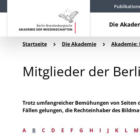
Publikation
Die Akade
Startseite
Die Akademie
Akademie: 
Mitglieder der Ber
Trotz umfangreicher Bemühungen von Seiten der
Fällen gelungen, die Rechteinhaber des Bildma
A
B
C
D
E
F
G
H
I
J
K
L
M