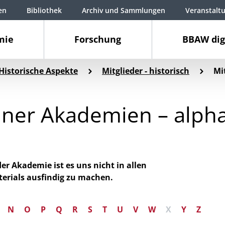
en
Bibliothek
Archiv und Sammlungen
Veranstalt
mie
Forschung
BBAW dig
Historische Aspekte
Mitglieder - historisch
Mi
liner Akademien – alph
 Akademie ist es uns nicht in allen
terials ausfindig zu machen.
N
O
P
Q
R
S
T
U
V
W
X
Y
Z