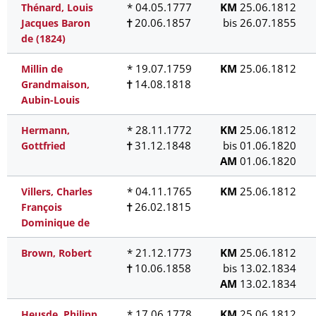
* 04.05.1777
KM
25.06.1812
Thénard, Louis
20.06.1857
bis 26.07.1855
Jacques Baron
de (1824)
* 19.07.1759
KM
25.06.1812
Millin de
14.08.1818
Grandmaison,
Aubin-Louis
* 28.11.1772
KM
25.06.1812
Hermann,
31.12.1848
bis 01.06.1820
Gottfried
AM
01.06.1820
* 04.11.1765
KM
25.06.1812
Villers, Charles
26.02.1815
François
Dominique de
* 21.12.1773
KM
25.06.1812
Brown, Robert
10.06.1858
bis 13.02.1834
AM
13.02.1834
* 17.06.1778
KM
25.06.1812
Heusde, Philipp